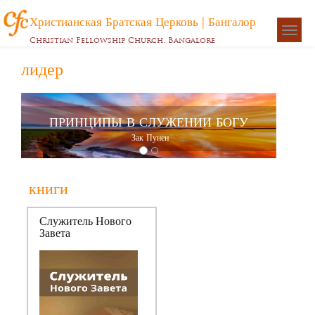
Христианская Братская Церковь | Бангалор
Togg
Christian Fellowship Church, Bangalore
navigat
лидер
ПРИНЦИПЫ В СЛУЖЕНИИ БОГУ
Зак Пунен
книги
Служитель Нового
Завета