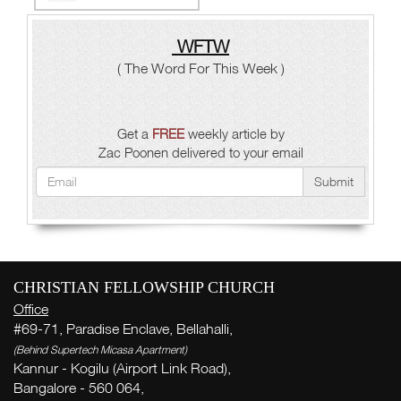
WFTW
( The Word For This Week )
Get a
FREE
weekly article by
Zac Poonen delivered to your email
Submit
CHRISTIAN FELLOWSHIP CHURCH
Office
#69-71, Paradise Enclave, Bellahalli,
(Behind Supertech Micasa Apartment)
Kannur - Kogilu (Airport Link Road),
Bangalore - 560 064,