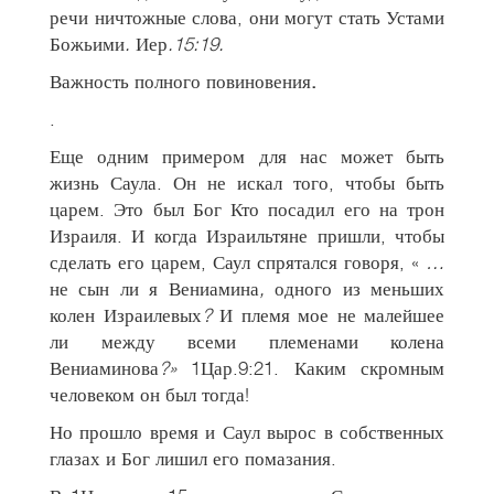
речи ничтожные слова, они могут стать Устами
Божьими
.
Иер
.15:19.
Важность полного повиновения
.
.
Еще одним примером для нас может быть
жизнь Саула. Он не искал того, чтобы быть
царем. Это был Бог Кто посадил его на трон
Израиля. И когда Израильтяне пришли, чтобы
сделать его царем, Саул спрятался говоря, «
…
не сын ли я Вениамина
,
одного из меньших
колен Израилевых
?
И племя мое не малейшее
ли между всеми племенами колена
Вениаминова
?»
1Цар.9:21. Каким скромным
человеком он был тогда!
Но прошло время и Саул вырос в собственных
глазах и Бог лишил его помазания.