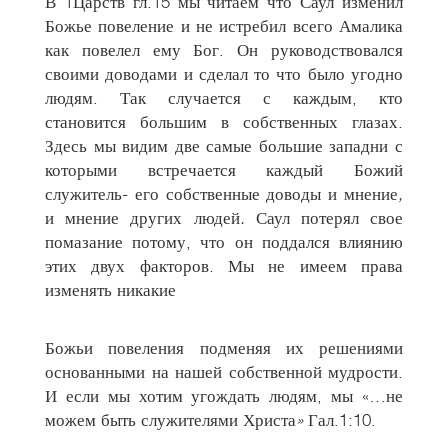
В 1Царств гл.15 мы читаем что Саул изменил
Божье повеление и не истребил всего Амалика
как повелел ему Бог. Он руководствовался
своими доводами и сделал то что было угодно
людям. Так случается с каждым, кто
становится большим в собственных глазах.
Здесь мы видим две самые большие западни с
которыми встречается каждый Божий
служитель- его собственные доводы и мнение
,
и мнение других людей
.
Саул потерял свое
помазание потому, что он поддался влиянию
этих двух факторов. Мы не имеем права
изменять никакие
Божьи повеления подменяя их решениями
основанными на нашей собственной мудрости.
И если мы хотим угождать людям, мы «…не
можем быть служителями Христа
»
Гал.1:10.