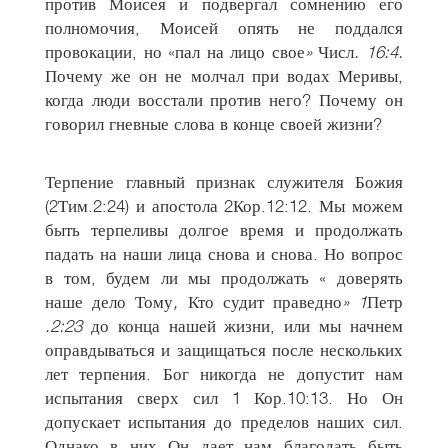
против Моисея и подвергал сомнению его
полномочия, Моисей опять не поддался
провокации, но «пал на лицо свое
»
Числ
. 16:4.
Почему же он не молчал при водах Меривы,
когда люди восстали против него? Почему он
говорил гневные слова в конце своей жизни?
Терпение главный признак служителя Божия
(2Тим.2:24) и апостола 2Кор.12:12. Мы можем
быть терпеливы долгое время и продолжать
падать на наши лица снова и снова. Но вопрос
в том, будем ли мы продолжать « доверять
наше дело Тому
,
Кто судит праведно
» 1
Петр
.2:23
до конца нашей жизни, или мы начнем
оправдываться и защищаться после нескольких
лет терпения. Бог никогда не допустит нам
испытания сверх сил 1 Кор.10:13. Но Он
допускает испытания до пределов наших сил.
Однако в них Он дает нам благодать быть