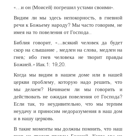
«…и он (Моисей) погрешил устами своими».
Видим ли мы здесь непокорность, в гневной
речи к Божьему народу? Мы часто говорим, не
имея на то повеления от Господа..
Библия говорит, «
…
всякий человек да будет
скор на слышание
,
медлен на слова
,
медлен на
гнев
;
ибо гнев человека не творит правды
Божией
.»
Иак.1: 19,20.
Когда мы видим в нашем доме или в нашей
церкви проблему, которую надо решить, что
мы делаем? Начинаем ли мы говорить и
действовать не ожидая повеления от Господа?
Если так, то неудивительно, что мы терпим
неудачу и приносим недоразумения в наш дом
и в нашу церковь.
В такие моменты мы должны помнить, что наш
гнев не творит правды Божией. Когда мы не