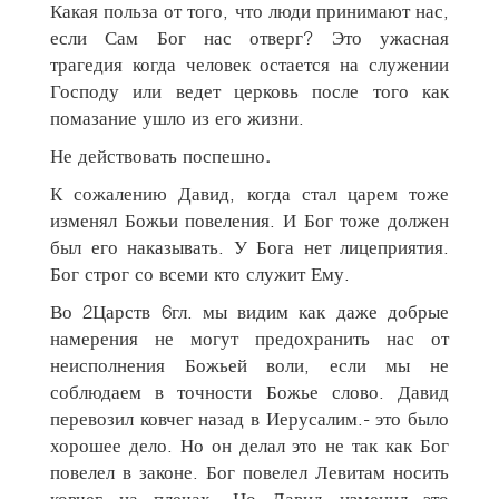
Какая польза от того, что люди принимают нас,
если Сам Бог нас отверг? Это ужасная
трагедия когда человек остается на служении
Господу или ведет церковь после того как
помазание ушло из его жизни.
Не действовать поспешно
.
К сожалению Давид, когда стал царем тоже
изменял Божьи повеления. И Бог тоже должен
был его наказывать. У Бога нет лицеприятия.
Бог строг со всеми кто служит Ему.
Во 2Царств 6гл. мы видим как даже добрые
намерения не могут предохранить нас от
неисполнения Божьей воли, если мы не
соблюдаем в точности Божье слово. Давид
перевозил ковчег назад в Иерусалим.- это было
хорошее дело. Но он делал это не так как Бог
повелел в законе. Бог повелел Левитам носить
ковчег на плечах. Но Давид изменил это