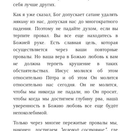
себя лучше других.
Как я уже сказал, Бог допускает сатане удалять
мякину
из нас, допуская нас до многократного
падения. Поэтому не падайте духом, если вы
терпите провал. Вы все еще находитесь в
Божией руке. Есть славная цель, которая
осуществляется через ваши повторные
провалы. Но ваша вера в Божью любовь к вам
не
должна терпеть крушение в таких
обстаятельствах. Иисус молился об этом
относительно Пeтра и об этом Он молится
относительно нас сегодня. Он не молится,
чтобы мы никогда не падали, но Он просит,
чтобы когда мы достигнем глубину рва, нашa
уверенность в Божию любовь все еще будeт
непоколебимой.
Только через многие пережитые провалы мы,
наконец, достигаем
"нулевоe состаяние",
где