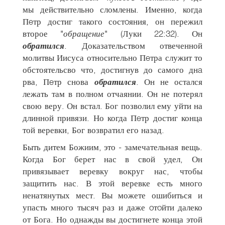
мы действительно сломлены. Именно, когда
Пeтр достиг такого состoяния, он пережил
второе "
обращение
" (Луки 22:32). Он
обратился
. Доказательством отвеченной
молитвы Иисуса относительно Пeтра служит то
обстоятельсво что, достигнув до самого днa
рва, Пeтр снова
обратился
. Он не остался
лежать там в полном отчаянии. Он не потерял
свою веру. Он встал. Бог позволил ему уйти на
длинной привязи. Но когда Пeтр достиг конца
той веревки, Бог возвратил его назад.
Быть дитем Божиим, это - замечательная вещь.
Когда Бог берет нас в свой удел, Он
привязывает веревку вокруг нас, чтобы
защитить нас. В этой веревке есть много
ненатянутых мест. Вы можете ошибиться и
упасть много тысяч раз и даже oтoйти далеко
от Бога. Но однажды вы достигнете конца этой