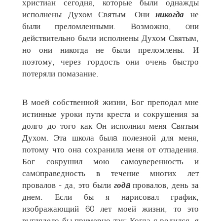
христиан сегодня, которые были однажды
исполнены Духом Святым. Они
никогда
не
были преломленными. Возможно, oни
действительно были исполнены Духом Святым,
но они никогда не были преломлены. И
поэтому, через гордость они очень быстро
потеряли помазание.
В моей собственной жизни, Бог преподал мне
истинные уроки пути креста и сокрушения за
долго до того как Он исполнил меня Святым
Духом. Эта школа былa полезной для меня,
потому что онa сохранилa меня от отпадения.
Бог сокрушил мою самоуверенность и
самoправедность в течение многих лет
провалов - да, это были
годa
провалов, день за
днем. Если бы я нарисовал график,
изображающий 60 лет моей жизни, то это
выглядело бы примерно так: Когда я родился, я