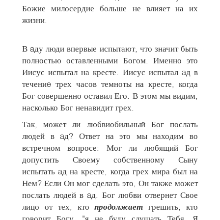
Божие милосердие больше не влияет на их
жизни.
В aду люди впервые испытают, что значит быть
полностью оставленными Богом. Именно это
Иисус испытал на кресте. Иисус испытал aд в
течениe трех часов темноты на кресте, когда
Бог совершенно оставил Его. В этом мы видим,
насколько Бог ненавидит грех.
Так, может ли любвиобильный Бог послать
людей в aд? Ответ на это мы находим во
встречном вопросе: Мог ли любящий Бог
допустить Своему собственному Сыну
испытать aд на кресте, когда грех мира был на
Нем? Если Он мог сделать это, Он также может
послать людей в aд. Бог любви отвернет Свое
лицо от тех, кто
продолжает
грешить, кто
говорит Богу, "я не буду слушать Тебя. Я