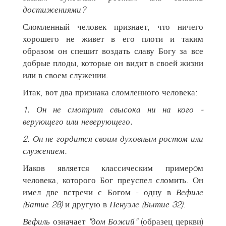
достижениями?
Сломленный человек признает, что ничего
хорошего не живет в его плоти и таким
образом он спешит воздать славу Богу за все
добрые плоды, которые он видит в своей жизни
или в своем служении.
Итак, вот два признака сломленного человека:
1.
Он не смотрит свысока ни на кого -
верующего или неверующего.
2.
Он не гордится своим духовным ростом или
служением.
Иаков является классическим примерoм
человека, которого Бог преуспел сломить. Он
имел две встречи с Богом - одну в
Вефиле
(Батие 28)
и другую в
Пенуэле (Бытие 32)
.
Вефиль
означает
"дом Божий"
(образец церкви)