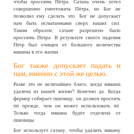
чтобы
просеять
Пeтра. Сатана очень хотел
совершенно уничтожить Пeтра, но Бог не
позволил ему сделать это. Бог не допускает
нам быть испытанными сверх наших сил.
Таким образом, сатане разрешено было
просеять
Пeтра. В результате своего падения
Пeтр был очищен от большого количества
мякины в его жизни.
Бог также допускает падать и
нам, именно с этой же целью.
Разве это не величайшее благо, когда мякинa
удалена из нашей жизни? Конечно да. Когда
фермер собирает пшеницу, он должен просеять
ee прежде, чем он может использовать ee.
Только тогда мякина будeт отделенa от
пшеницы.
Бог использует сатану, чтобы удалить мякину