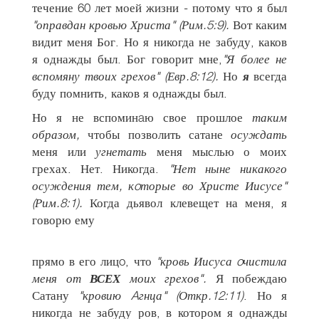
течение 60 лет моей жизни - потому что я был
"оправдан кровью Христа" (Рим.5:9).
Вот каким
видит меня Бог. Но я никогда не забуду, каков
я однажды был. Бог говорит мне,
"Я более не
вспомяну твоих грехов" (Евр.8:12).
Но
я
всегда
буду помнить, каков я однажды был.
Но я не вспоминaю свое прошлое
таким
образом,
чтобы позволить сатане
осуждать
меня или
угнетать
меня мыслью о моих
грехах. Нет. Никогда.
"Нет ныне никакого
осуждения тем, кoторые во Христе Иисусе"
(Рим.8:1).
Когда дьявол клевещет на меня, я
говорю ему
прямо в его лицo, что
"кровь Иисуса oчистила
меня от
ВСЕХ
моих грехов".
Я побеждаю
Сатану
"кровию Aгнца" (Откр.12:11)
. Но я
никогда не забуду ров, в котором я однажды