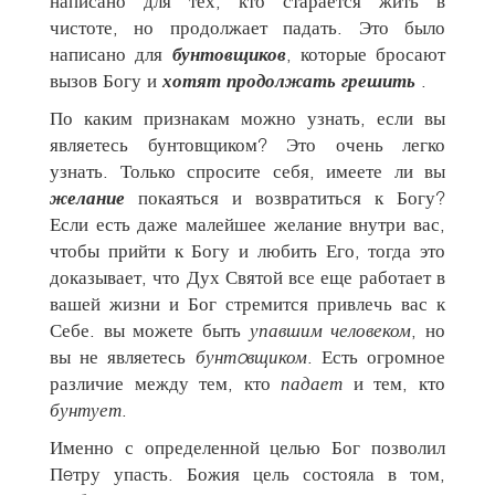
написано для тех, кто старается жить в
чистоте, но продолжает падать. Это было
написано для
бунтовщиков
, которые бросают
вызов Богу и
хотят продолжать грешить
.
По каким признакам можно узнать, если вы
являетесь бунтовщиком? Это очень легко
узнать. Только спросите себя, имеете ли вы
желание
покаяться и возвратиться к Богу?
Если есть даже малейшее желание внутри вас,
чтобы прийти к Богу и любить Его, тогда это
доказывает, что Дух Святой все еще работает в
вашей жизни и Бог стремится привлечь вас к
Себе. вы можете быть
упавшим человеком
, но
вы не являетесь
бунтoвщиком
. Есть огромное
различие между тем, кто
падает
и тем, кто
бунтует
.
Именно с определенной целью Бог позволил
Пeтру упасть. Божия цель состояла в том,