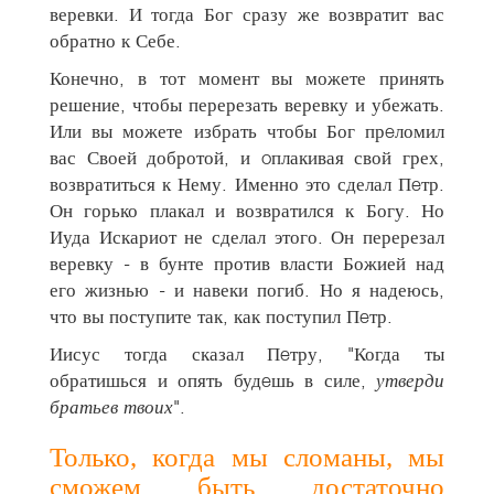
веревки. И тогда Бог сразу же возвратит вас
обратно к Себе.
Конечно, в тот момент вы можете принять
решение, чтобы перерезать веревку и убежать.
Или вы можете избрать чтобы Бог прeломил
вас Своей добротой, и oплакивая свой грех,
возвратиться к Нему. Именно это сделал Пeтр.
Он горько плакал и возвратился к Богу. Но
Иуда Искариот не сделал этого. Он перерезал
веревку - в бунте против власти Божией над
его жизнью - и навеки погиб. Но я надеюсь,
что вы поступите так, как поступил Пeтр.
Иисус тогда сказал Пeтру, "Когда ты
обратишься и опять будeшь в силе,
утверди
братьев твоих
".
Только, когда мы сломаны, мы
сможем быть достаточно