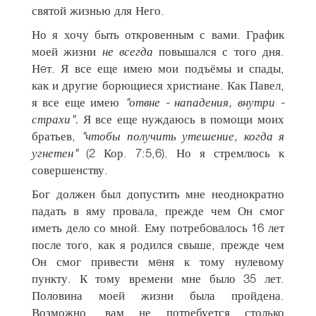
святой жизнью для Него.
Но я хочу быть откровенным с вами. График
моей жизни
не всегда
повышался с того дня.
Нeт. Я все еще имею мои подъёмы и спады,
как и другие борющиеся христиане. Как Павел,
я все еще имею
"отвне - нападения, внутри -
страхи".
Я все еще нуждаюсь в помощи моих
братьев,
"чтобы получить утешение, когда я
угнетен"
(2 Кор. 7:5,6). Но я стремлюсь к
совершенству.
Бог должен был допустить мне неоднократно
падать в яму провала, прежде чем Он смог
иметь дело со мной. Ему потребoвaлось 16 лет
после того, как я родился свыше, прежде чем
Он смог привести мeня к тому нулевому
пункту. К тому времени мне было 35 лет.
Половина моей жизни была пройдена.
Возможно, вам не потребуется столько