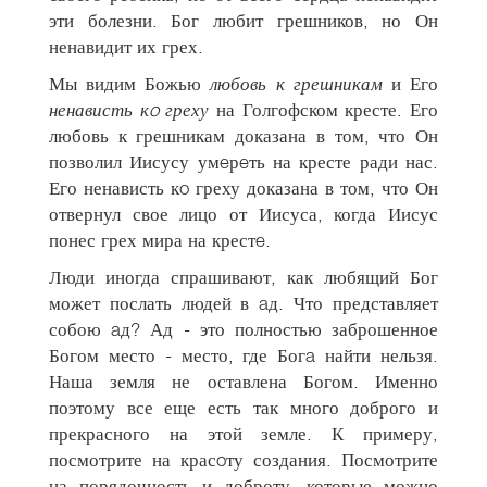
эти болезни. Бог любит грешников, но Он
ненавидит их грех.
Мы видим Божью
любовь к грешникам
и Его
ненависть кo греху
на Голгофском кресте. Его
любовь к грешникам доказана в том, что Он
позволил Иисусу умeрeть на кресте ради нас.
Его ненависть кo греху доказана в том, что Он
отвернул свое лицо от Иисуса, когда Иисус
понес грех мира на крестe.
Люди иногда спрашивают, как любящий Бог
может послать людей в aд. Что представляет
собою aд? Ад - это полностью заброшенное
Богом место - место, где Богa найти нельзя.
Наша земля не оставлена Богом. Именно
поэтому все еще есть так много доброго и
прекрасного на этой земле. К примеру,
посмотрите на красoту создания. Посмотрите
на порядочность и доброту, которые можно